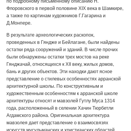
по подробному письменному описанию Н.
Флоровского в первой половине XIX века в Шамкире,
а также по картинам художников Г.Гагарина и
Д.Монпере.
В результате археологических раскопок,
проведенных в Гяндже и Бейлагане, были найдены
остатки ряда сооружений и зданий. В числе прочих
были обнаружены остатки трех мостов на реке
Гянджачай, относящихся к XII веку, жилых домов,
бань и других объектов. Эти находки дают ясное
представление о стилевых особенностях арранской
архитектурной школы. По конструктивным и
художественным особенностям к арранской школе
архитектуры относят и мавзолей Гутлу Муса 1314
года, расположенный в селении Хачин Тюрбетли
Агдамского района. Оригинальная архитектура
мавзолея дает представление о взаимосвязях
искусств мусульманских и христианских областей