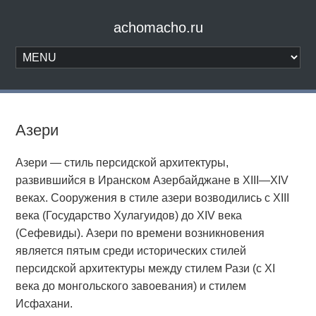
achomacho.ru
Азери
Азери — стиль персидской архитектуры,
развившийся в Иранском Азербайджане в XIII—XIV
веках. Сооружения в стиле азери возводились с XIII
века (Государство Хулагуидов) до XIV века
(Сефевиды). Азери по времени возникновения
является пятым среди исторических стилей
персидской архитектуры между стилем Рази (с XI
века до монгольского завоевания) и стилем
Исфахани.