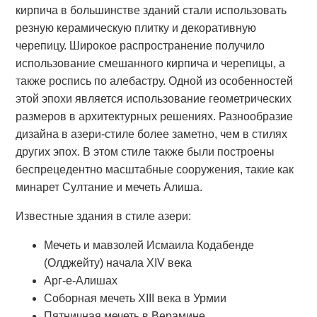
кирпича в большинстве зданий стали использовать
резную керамическую плитку и декоративную
черепицу. Широкое распространение получило
использование смешанного кирпича и черепицы, а
также роспись по алебастру. Одной из особенностей
этой эпохи является использование геометрических
размеров в архитектурных решениях. Разнообразие
дизайна в азери-стиле более заметно, чем в стилях
других эпох. В этом стиле также были построены
беспрецедентно масштабные сооружения, такие как
минарет Султание и мечеть Алиша.
Известные здания в стиле азери:
Мечеть и мавзолей Исмаила Кодабенде
(Олджейту) начала XIV века
Арг-е-Алишах
Соборная мечеть XIII века в Урмии
Пятничная мечеть в Верамине