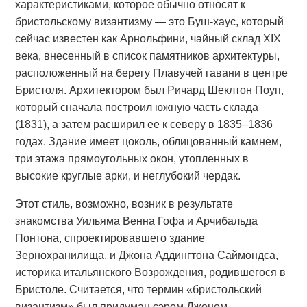
характеристиками, которое обычно относят к
бристольскому византизму — это Буш-хаус, который
сейчас известен как Арнольфини, чайный склад XIX
века, внесенный в список памятников архитектуры,
расположенный на берегу Плавучей гавани в центре
Бристоля. Архитектором был Ричард Шеклтон Поуп,
который сначала построил южную часть склада
(1831), а затем расширил ее к северу в 1835–1836
годах. Здание имеет цоколь, облицованный камнем,
три этажа прямоугольных окон, утопленных в
высокие круглые арки, и неглубокий чердак.
Этот стиль, возможно, возник в результате
знакомства Уильяма Венна Гофа и Арчибальда
Понтона, спроектировавшего здание
Зернохранилища, и Джона Аддингтона Саймондса,
историка итальянского Возрождения, родившегося в
Бристоле. Считается, что термин «бристольский
византизм» был придуман сэром Джоном