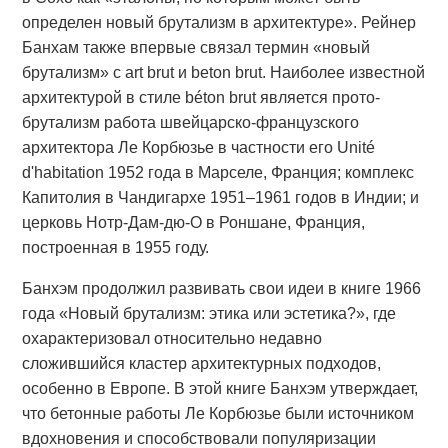
определен новый брутализм в архитектуре». Рейнер
Банхам также впервые связал термин «новый
брутализм» с art brut и beton brut. Наиболее известной
архитектурой в стиле béton brut является прото-
брутализм работа швейцарско-французского
архитектора Ле Корбюзье в частности его Unité
d'habitation 1952 года в Марселе, Франция; комплекс
Капитолия в Чандигархе 1951–1961 годов в Индии; и
церковь Нотр-Дам-дю-О в Роншане, Франция,
построенная в 1955 году.
Банхэм продолжил развивать свои идеи в книге 1966
года «Новый брутализм: этика или эстетика?», где
охарактеризовал относительно недавно
сложившийся кластер архитектурных подходов,
особенно в Европе. В этой книге Банхэм утверждает,
что бетонные работы Ле Корбюзье были источником
вдохновения и способствовали популяризации