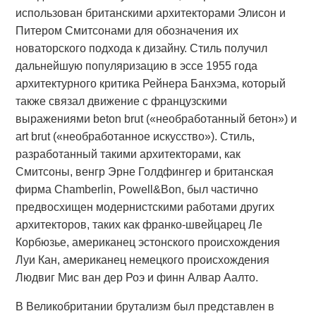
использован британскими архитекторами Элисон и
Питером Смитсонами для обозначения их
новаторского подхода к дизайну. Стиль получил
дальнейшую популяризацию в эссе 1955 года
архитектурного критика Рейнера Банхэма, который
также связал движение с французскими
выражениями beton brut («необработанный бетон») и
art brut («необработанное искусство»). Стиль,
разработанный такими архитекторами, как
Смитсоны, венгр Эрне Голдфингер и британская
фирма Chamberlin, Powell&Bon, был частично
предвосхищен модернистскими работами других
архитекторов, таких как франко-швейцарец Ле
Корбюзье, американец эстонского происхождения
Луи Кан, американец немецкого происхождения
Людвиг Мис ван дер Роэ и финн Алвар Аалто.
В Великобритании брутализм был представлен в