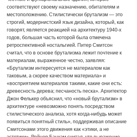
соответствуют своему назначению, обитателям и
местоположению. Стилистически брутализм — это
строгий, модернистский язык дизайна, который, как
говорят, является реакцией на архитектуру 1940-х
годов, большая часть которой была отмечена
ретроспективной ностальгией. Питер Смитсон
считал, что в основе брутализма лежит почтение к
материалам, выраженное честно, заявляя:
«Брутализм интересуется не материалом как
таковым, а скорее качеством материала» и
«восприятием материалов такими, какие они есть:
древесность дерева; песчаность песка». Архитектор
Джон Фелькер объяснил, что «новый брутализм» в
архитектуре «невозможно понять посредством
стилистического анализа, хотя когда-нибудь может
появиться понятный стиль», поддерживая описание
Смитсонами этого движения как «этики, а не
эстетики». Рейнер Бэнхэм считал, что выражение