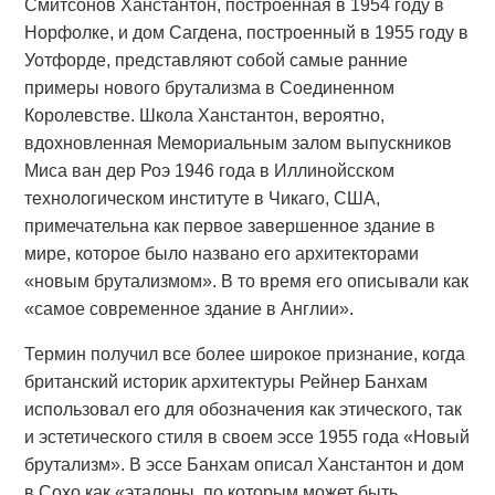
Смитсонов Ханстантон, построенная в 1954 году в
Норфолке, и дом Сагдена, построенный в 1955 году в
Уотфорде, представляют собой самые ранние
примеры нового брутализма в Соединенном
Королевстве. Школа Ханстантон, вероятно,
вдохновленная Мемориальным залом выпускников
Миса ван дер Роэ 1946 года в Иллинойсском
технологическом институте в Чикаго, США,
примечательна как первое завершенное здание в
мире, которое было названо его архитекторами
«новым брутализмом». В то время его описывали как
«самое современное здание в Англии».
Термин получил все более широкое признание, когда
британский историк архитектуры Рейнер Банхам
использовал его для обозначения как этического, так
и эстетического стиля в своем эссе 1955 года «Новый
брутализм». В эссе Банхам описал Ханстантон и дом
в Сохо как «эталоны, по которым может быть