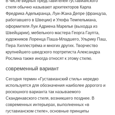
В числе видных представителей густавианского
стиля обычно называют архитекторов Карла
Фредрика Аделькранца, Луи-Жана Депре (француза,
работавшего в Швеции) и Улофа Темпельмана,
оформителя Луи Адриена Марелье (выходца из
Швейцарии), мебельного мастера Георга Гаупта,
художников Лоренца Паша-Младшего, Ульрику Паш,
Пера Хиллестрёма и многих других. Творчество
крупнейшего шведского портретиста Александра
Рослина также иногда относят к этому стилю.
современный вариант
Сегодня термин «Густавианский стиль» нередко
используется для обозначения наиболее дорогого и
роскошного варианта так называемого
Скандинавского стиля, возникшего позднее. В
современных интерьерах, выполненных «в
густавианском стиле», основные принципы