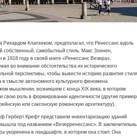
а Рихардом Клапхеком, предполагал, что Ренессанс вдоль
й собственный, самобытный стиль. Макс Зоннен,
 в 1918 году в своей книге «Ренессанс Везера»,
мая во внимание обстоятельства их исторического
альной перспективы, чтобы вывести историю развития стиля
а в смысле автономного культурного феномена
ом мышлении, возникшем с конца XIX века, в котором
и свою роль в формировании идентичности (другие приме
рейнскую или саксонскую романскую архитектуру).
раф Герберт Крефт представили инвентаризацию зданий
е вышла под названием «Везерренессанс». В заключительн
ра укоренена в ландшафте, в котором она стоит. Она