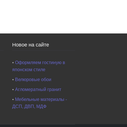
Новое на сайте
•
Оформляем гостиную в
японском стиле
•
Велюровые обои
•
Агломератный гранит
•
Мебельные материалы -
ДСП, ДВП, МДФ