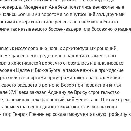
анноверша, Мюндена и Айнбека появились великолепные
личались большими воротами во внутренний зал. Другими
стями везерского стиля ренессанса являются богато
ние так называемого боссенквадера или боссажного камня
ились к исследованию новых архитектурных решений.
змещая ее непосредственно напротив скамеек, они
ва в христианской вере, что отражалось и в планировке
асовни Целле и Бюккебурга, а также важные приходские
рга являются яркими примерами такого расположения .
 своего расцвета в регионе Везер при правлении князя
ле XVII века заказал Адриану де Врису строительство
не, напоминающих флорентийский Ренессанс. В то же врем
тарные украшения для католического князя-епископа
ьптор Генрих Гренингер создал монументальную гробницу в