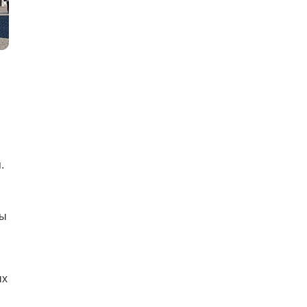
.
ры
ых