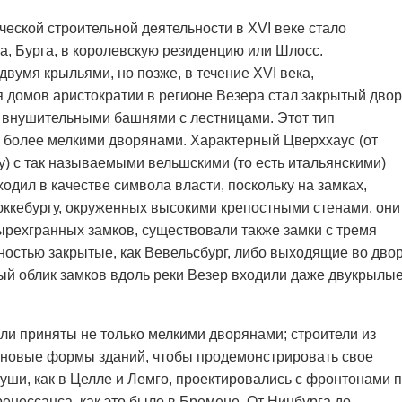
ческой строительной деятельности в XVI веке стало
, Бурга, в королевскую резиденцию или Шлосс.
двумя крыльями, но позже, в течение XVI века,
 домов аристократии в регионе Везера стал закрытый двор
 внушительными башнями с лестницами. Этот тип
и более мелкими дворянами. Характерный Цверххаус (от
ку) с так называемыми вельшскими (то есть итальянскими)
дил в качестве символа власти, поскольку на замках,
ккебургу, окруженных высокими крепостными стенами, они
рехгранных замков, существовали также замки с тремя
ностью закрытые, как Вевельсбург, либо выходящие во дво
ный облик замков вдоль реки Везер входили даже двукрылы
ли приняты не только мелкими дворянами; строители из
и новые формы зданий, чтобы продемонстрировать свое
уши, как в Целле и Лемго, проектировались с фронтонами 
ренессанса, как это было в Бремене. От Нинбурга до