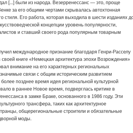
здал [...] были из народа. Везерренессанс — это, проще
 Зенке за его общими чертами скрывалась автохтонная
о стиля. Его работа, которая выходила в шести изданиях д
скусствоведческой концепции уровень популярности,
алистов и ставший своего рода популярным товарным
лучил международное признание благодаря Генри-Расселу
 в своей книге «Немецкая архитектура эпохи Возрождения»
ровал внимание на его характерных региональных
 значимые связи с общим историческим развитием
 более позднее время идея региональной культурной
овало в раннее Новое время, подверглась критике в
нессанса в замке Браке, основанного в 1986 году. Эти
ультурного трансфера, таких как архитектурное
странцы, общерегиональные строители и обязательные
дворной моды.