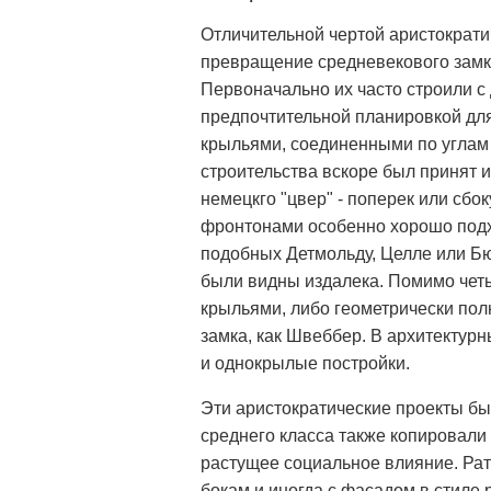
Отличительной чертой аристократи
превращение средневекового замка
Первоначально их часто строили с 
предпочтительной планировкой для
крыльями, соединенными по углам
строительства вскоре был принят 
немецкго "цвер" - поперек или сбо
фронтонами особенно хорошо подхо
подобных Детмольду, Целле или Бю
были видны издалека. Помимо четы
крыльями, либо геометрически пол
замка, как Швеббер. В архитектур
и однокрылые постройки.
Эти аристократические проекты бы
среднего класса также копировал
растущее социальное влияние. Рат
бокам и иногда с фасадом в стиле 