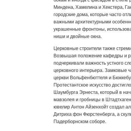
Миндена, Хамелина и Хекстера, Г
городские дома, которые часто от
важными архитектурными особенно
украшенные фронтоны, использова
ниши и двойные окна.
Церковные строители также стрем
Возвышая положение кафедры и ра
подчеркивали важность устного сло
церковного интерьера. Замковые ч
церкви Вольфенбюттеля и Бюккебу
Протестантское искусство достигло
Шаумбурга Эрнеста, который в нача
мавзолея и гробницы в Штадтхаге
ювелир Антон Айзенхойт создал ал
Дитриха фон Фюрстенберга, а скул
Падерборнском соборе.