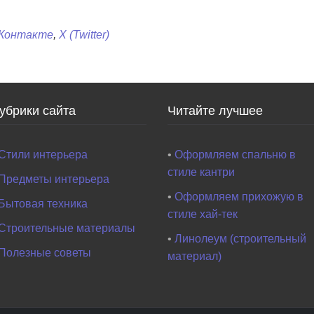
Контакте
,
X (Twitter)
убрики сайта
Читайте лучшее
Стили интерьера
•
Оформляем спальню в
стиле кантри
Предметы интерьера
•
Оформляем прихожую в
Бытовая техника
стиле хай-тек
Строительные материалы
•
Линолеум (строительный
Полезные советы
материал)