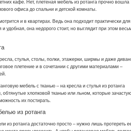
летних кафе. Нет, плетеная мебель из ротанга прочно вошла
лового офиса до спальни и детской комнаты.
мотрится и в квартирах. Ведь она подходит практически для
я и удобная, она недорого стоит, но выглядит при этом весь
га
ресла, стулья, столы, полки, этажерки, ширмы и даже дива
нговое плетение и в сочетании с другими материалами –
ей.
анговую мебель с тканью – на кресла и стулья из ротанга
 обтянутые хлопковой тканью или льном, которые зачасту
ожность их постирать.
белью из ротанга
ли из ротанга достаточно просто – нужно лишь протереть е