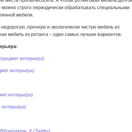
ые места пропылесосить. А чтобы ротанговая мебель долго
ее можно строго периодически обрабатывать специальными
вянной мебели.
и недорогую, прочную и экологически чистую мебель из
ная мебель из ротанга – один самых лучших вариантов.
ерьера:
(предмет интерьера)
мет интерьера)
мет интерьера)
 интерьера)
ВКонтакте
,
X (Twitter)